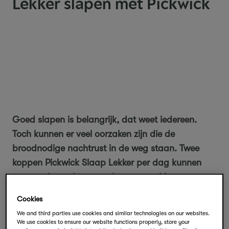
Lekker slapen met Pickwick
Goed slapen is belangrijk, dat weet iedereen.
Toch kunnen er veel oorzaken zijn die de
broodnodige nachtrust in de weg staan. Twee
koppen Pickwick Slaap Lekker per dag kunnen
een goede nachtrust ondersteunen. Meer
(thee)tips voor een goede nachtrust en een
Cookies
ontspannen avond vind je hieronder. Slaap lekker!
We and third parties use cookies and similar technologies on our websites.
We use cookies to ensure our website functions properly, store your