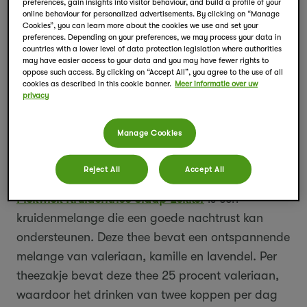
preferences, gain insights into visitor behaviour, and build a profile of your
Moment van rust
online behaviour for personalized advertisements. By clicking on “Manage
Een moment van rust voor het slapen gaan is
Cookies”, you can learn more about the cookies we use and set your
preferences. Depending on your preferences, we may process your data in
belangrijk. Probeer je even te ontspannen en de
countries with a lower level of data protection legislation where authorities
may have easier access to your data and you may have fewer rights to
drukte van alledag te vergeten. Een kop warme
oppose such access. By clicking on “Accept All”, you agree to the use of all
thee kan daarbij helpen. Pickwick heeft
cookies as described in this cookie banner.
Meer informatie over uw
privacy
verschillende theevariaties en kruidenmelanges
die je helpen te ontspannen en je nachtrust
Manage Cookies
ondersteunen.
Reject All
Accept All
Slaap lekker
Pickwick Kruidenthee Slaap Lekker
is een
kruidenmelange die een goede nachtrust kan
ondersteunen. Deze thee bevat een ontspannende
melange van valeriaan, kamille en lavendel. Per
theezakje bevat deze thee 25 procent valeriaan,
waardoor het drinken van twee koppen per dag