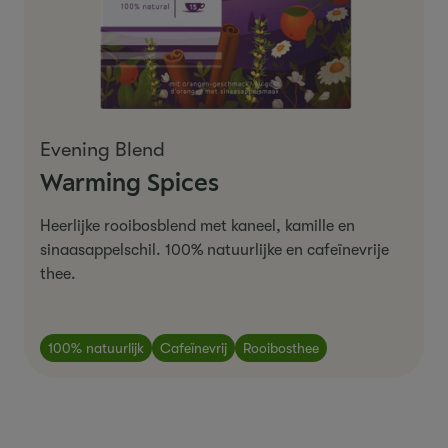
Evening Blend
Warming Spices
Heerlijke
rooibosblend
met
kaneel
,
kamille
en
sinaasappelschil
.
1
00%
natuurlijke
en
caf
eïnevrije
thee
.
100% natuurlijk
Cafeïnevrij
Rooibosthee