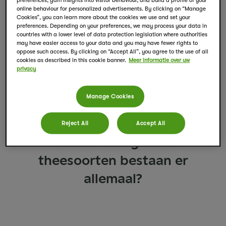
preferences, gain insights into visitor behaviour, and build a profile of your
online behaviour for personalized advertisements. By clicking on “Manage
Cookies”, you can learn more about the cookies we use and set your
preferences. Depending on your preferences, we may process your data in
countries with a lower level of data protection legislation where authorities
may have easier access to your data and you may have fewer rights to
oppose such access. By clicking on “Accept All”, you agree to the use of all
cookies as described in this cookie banner.
Meer informatie over uw
privacy
Manage Cookies
Reject All
Accept All
Welke Evening Blend
theesoorten bestaan er
allemaal?