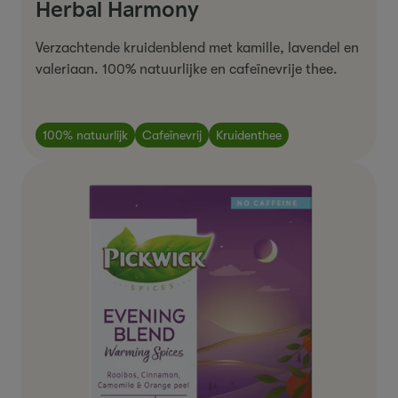
Herbal Harmony
Verzachtende
kruidenblend
met
kamille
,
lavendel
en
valeriaan
.
100%
natuurlijk
e
en
cafeïnevrije
thee
.
100% natuurlijk
Cafeïnevrij
Kruidenthee