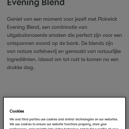
Evening Blend
Geniet
van
een
moment
voor
jezelf
met Pickwick
Evening Blend,
een
combinatie
van
uitgebalanceerde
smaken
die perfect
zijn
voor
een
ontspannen
avond
op de bank.
De blends
zijn
van nature
cafeïnevrij
en
gemaakt
van
natuurlijke
ingrediënten
.
Ideaal
om tot rust
te
komen
na
een
drukke
dag
.
Cookies
We and third parties use cookies and similar technologies on our websites.
We use cookies to ensure our website functions properly, store your