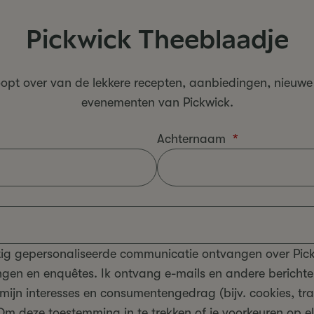
Pickwick Theeblaadje
oopt over van de lekkere recepten, aanbiedingen, nieuwe
evenementen van Pickwick.
Achternaam
tig gepersonaliseerde communicatie ontvangen over Pickw
gen en enquêtes. Ik ontvang e-mails en andere berichten
ijn interesses en consumentengedrag (bijv. cookies, tra
 deze toestemming in te trekken of je voorkeuren op 