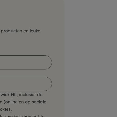
 producten en leuke
ick NL, inclusief de
 (online en op sociale
ckers,
elk gewenst moment te