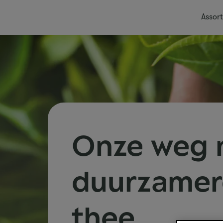
Assor
Onze weg 
duurzamer
thee