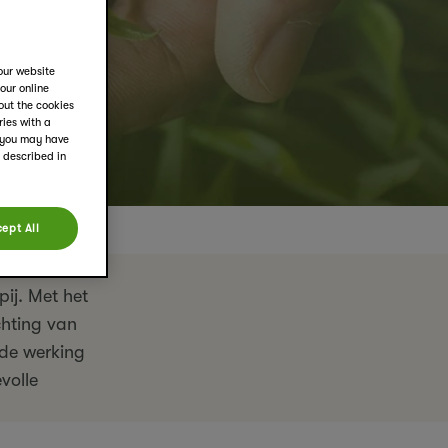
our website
your online
out the cookies
ies with a
d you may have
s described in
ept All
 wij, want
ij. Met het
chting van
de werking
volle