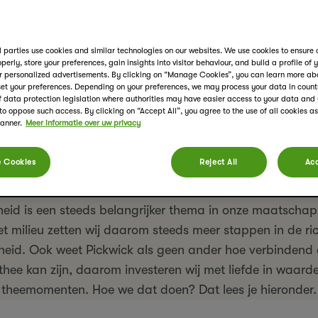
 parties use cookies and similar technologies on our websites. We use cookies to ensure 
perly, store your preferences, gain insights into visitor behaviour, and build a profile of 
r personalized advertisements. By clicking on “Manage Cookies”, you can learn more ab
et your preferences. Depending on your preferences, we may process your data in countr
of data protection legislation where authorities may have easier access to your data an
 to oppose such access. By clicking on “Accept All”, you agree to the use of all cookies a
banner.
Meer informatie over uw privacy
 Cookies
Reject All
Acc
 je misschien af hoe duurzaam Pickwick is. Dat snappen
id is een steeds belangrijker thema in onze maatschapp
t milieu zetten wij daarom steeds meer stappen in de ri
eid. Ook weet Pickwick als geen ander hoe verbindend 
thee kan zijn, daarom investeren wij met liefde in waarde
theemomenten. Hoe we dat doen? Dat lees je hieronder.