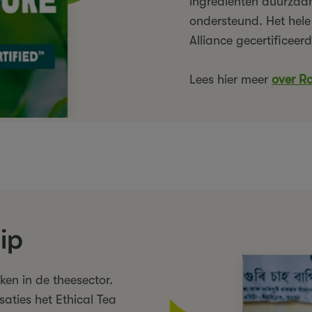
ingrediënten duurza
ondersteund. Het hele
Alliance gecertificeerd
Lees hier meer
over Ra
ip
aken in de theesector.
ties het Ethical Tea