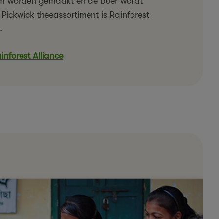
am worden gemaakt en de boer wordt
 Pickwick theeassortiment is Rainforest
.
inforest Alliance