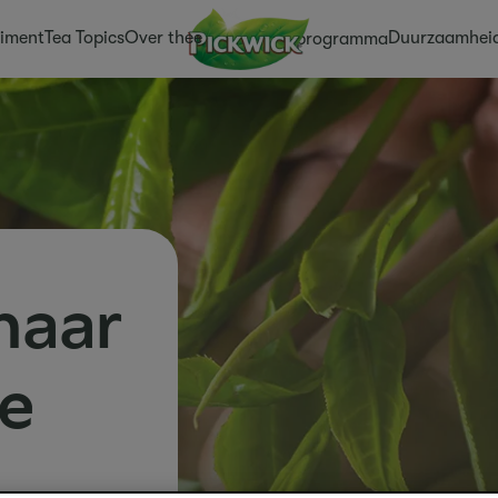
timent
Tea Topics
Over thee
Duurzaamhei
Acties
Spaarprogramma
naar
e