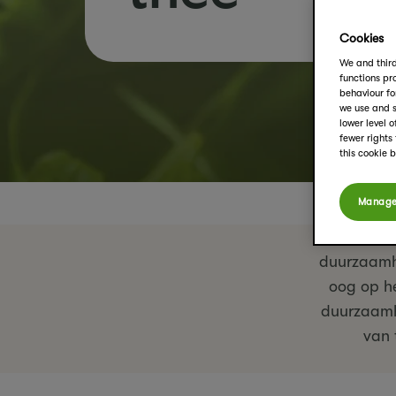
Cookies
We and third
functions pro
behaviour fo
we use and s
lower level 
fewer rights
this cookie 
Manage
Je vraagt
duurzaamhe
oog op he
duurzaamh
van 