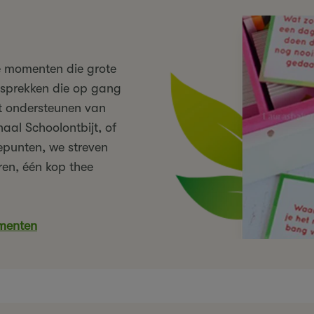
ne momenten die grote
sprekken die op gang
t ondersteunen van
aal Schoolontbijt, of
punten, we streven
ren, één kop thee
menten