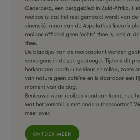
Cederberg, een berggebied in Zuid-Afrika. He
rooibos is dat het niet gemaakt wordt van de 
sinensis
), maar van de
Aspalathus linearis
pla
rooibos officieel geen ‘echte’ thee is, ook al d
thee.
De blaadjes van de rooibosplant worden geplu
vervolgens in de zon gedroogd. Tijdens dit proc
herkenbare roodbruine kleur en milde, zoete 
van nature geen cafeïne en is daardoor een fij
moment van de dag.
Benieuwd waar rooibos vandaan komt, hoe he
wat het verschil is met andere theesoorten? We
meer over.
ONTDEK MEER
(WAAR KOMT ROOIBOS VANDAAN