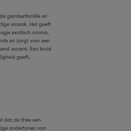
 de gemberfamilie en
ittige smaak. Het geeft
eugje exotisch aroma.
nds en zorgt voor een
send accent. Een kruid
igheid geeft.
nt dat de thee een
ttige ondertonen van