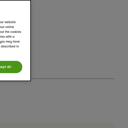
g.
our website
your online
out the cookies
ies with a
d you may have
s described in
ept All