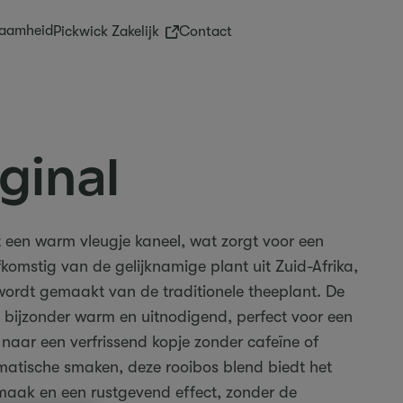
aamheid
(External link)
Pickwick Zakelijk
Contact
ginal
et een warm vleugje kaneel, wat zorgt voor een
fkomstig van de gelijknamige plant uit Zuid-Afrika,
 wordt gemaakt van de traditionele theeplant. De
bijzonder warm en uitnodigend, perfect voor een
naar een verfrissend kopje zonder cafeïne of
matische smaken, deze rooibos blend biedt het
smaak en een rustgevend effect, zonder de