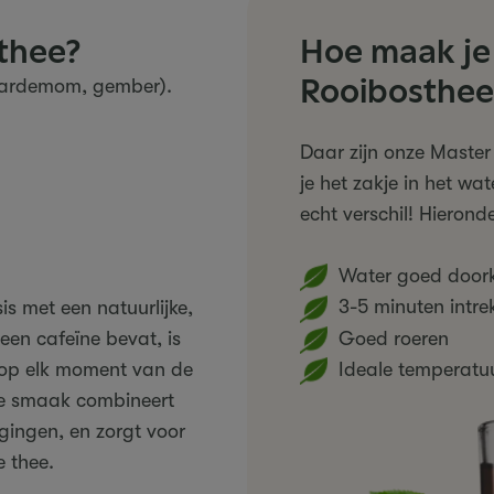
 thee?
Hoe maak je 
Rooibosthee
 kardemom, gember).
Daar zijn onze Master
je het zakje in het w
echt verschil! Hieronde
Water goed door
3-5 minuten intre
s met een natuurlijke,
Goed roeren
en cafeïne bevat, is
e op elk moment van de
Ideale temperatu
e smaak combineert
gingen, en zorgt voor
 thee.