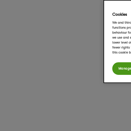
Cookies
We and third
functions pro
behaviour fo
we use and s
lower level 
fewer rights
this cookie 
Manage