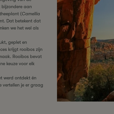
t bijzondere aan
theeplant (
Camellia
nt. Dat betekent dat
rinken we het wel als
kt, geplet en
es krijgt rooibos zijn
smaak. Rooibos bevat
ne keuze voor elk
t werd ontdekt én
 vertellen je er graag
?)