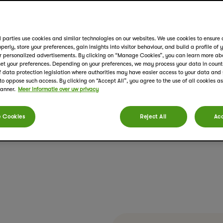
stimulatie van cafeïne.
Verkrijgbaar in 20 en 40 stuks verpakkin
 parties use cookies and similar technologies on our websites. We use cookies to ensure 
perly, store your preferences, gain insights into visitor behaviour, and build a profile of 
r personalized advertisements. By clicking on “Manage Cookies”, you can learn more ab
et your preferences. Depending on your preferences, we may process your data in countr
of data protection legislation where authorities may have easier access to your data an
Cafeïnevrij
100% natuurlijk
Rooibosthee
 to oppose such access. By clicking on “Accept All”, you agree to the use of all cookies a
banner.
Meer informatie over uw privacy
 Cookies
Reject All
Acc
MEER PRODUCT DETAILS