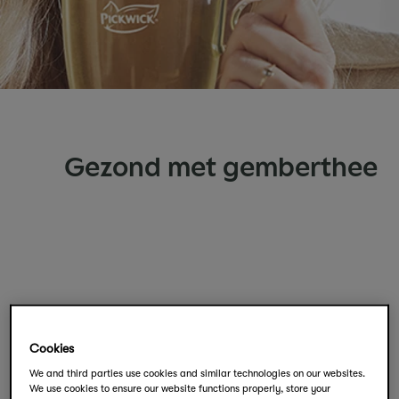
Gezond met gemberthee
Cookies
Krachtige gemberthee van
We and third parties use cookies and similar technologies on our websites.
We use cookies to ensure our website functions properly, store your