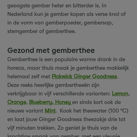
geoogste gember heter en bitterder is. In
Nederland kun je gember kopen als verse knol of
in de vorm van gemberpoeder, gembersap,
stemgember of gemberthee.
Gezond met gemberthee
Gemberthee is een populaire warme drank in de
horeca, maar thuis maak je gemberthee makkelijk
helemaal zelf met
Pickwick Ginger Goodness
.
Deze reeks heerlijke gembertheeën zijn
verkrijgbaar in vijf verschillende varianten:
Lemon
,
Orange
,
Blueberry,
Honey
en sinds kort ook de
nieuwe variant
Mint
. Kook het theewater (100 °C)
en laat jouw Ginger Goodness theezakje drie tot
vijf minuten trekken. Zo geniet je thuis van de
krachtige smaak van gember, met een vleugje