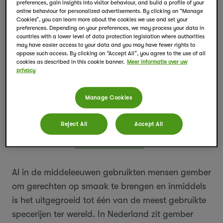
Pickwick Ginger Goodness
preferences, gain insights into visitor behaviour, and build a profile of your
online behaviour for personalized advertisements. By clicking on “Manage
Cookies”, you can learn more about the cookies we use and set your
preferences. Depending on your preferences, we may process your data in
Van shots en limonade tot curry’s en thee: gember
countries with a lower level of data protection legislation where authorities
is de afgelopen jaren steeds populairder
may have easier access to your data and you may have fewer rights to
oppose such access. By clicking on “Accept All”, you agree to the use of all
geworden. Geen wonder, want gember geeft je
cookies as described in this cookie banner.
Meer informatie over uw
privacy
drankjes een kick én ondersteunt je
immuunsysteem. Wij nemen je mee in de wereld
Manage Cookies
van gember, geven je tips voor het maken van
een heerlijke kop gemberthee én laten je
Reject All
Accept All
kennismaken met de heerlijke Pickwick
Ginger
Goodness blends
.
Al in de middeleeuwen gebruikten mensen gember
om gerechten op smaak te brengen en inmiddels
is het uitgegroeid tot één van de meest gebruikte
specerijen ter wereld. In Nederland zit gember