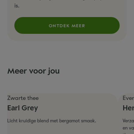
is.
ONTDEK MEER
(WAT IS ZWARTE THEE?)
Meer voor jou
Zwarte thee
Eve
Earl Grey
He
Licht kruidige blend met bergamot smaak.
Verz
en
va