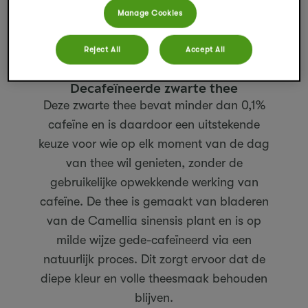
Manage Cookies
Reject All
Accept All
Decafeïneerde zwarte thee
Deze zwarte thee bevat minder dan 0,1%
cafeïne en is daardoor een uitstekende
keuze voor wie op elk moment van de dag
van thee wil genieten, zonder de
gebruikelijke opwekkende werking van
cafeïne. De thee is gemaakt van bladeren
van de Camellia sinensis plant en is op
milde wijze gede-cafeïneerd via een
natuurlijk proces. Dit zorgt ervoor dat de
diepe kleur en volle theesmaak behouden
blijven.