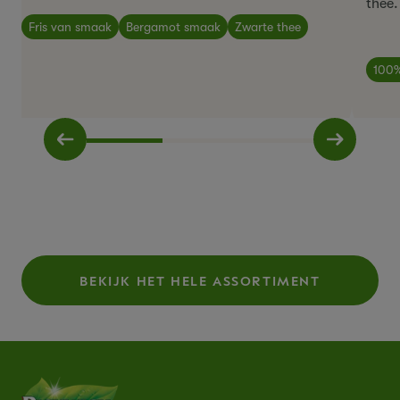
thee
.
Fris van smaak
Bergamot smaak
Zwarte thee
100%
BEKIJK HET HELE ASSORTIMENT