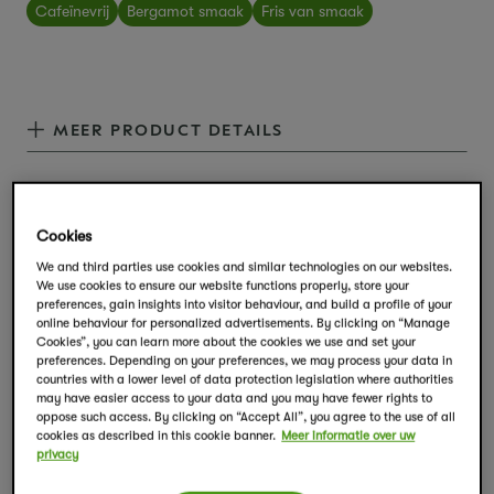
Cafeïnevrij
Bergamot smaak
Fris van smaak
MEER PRODUCT DETAILS
Cookies
We and third parties use cookies and similar technologies on our websites.
We use cookies to ensure our website functions properly, store your
preferences, gain insights into visitor behaviour, and build a profile of your
online behaviour for personalized advertisements. By clicking on “Manage
Cookies”, you can learn more about the cookies we use and set your
Wat zit er in deze thee?
preferences. Depending on your preferences, we may process your data in
countries with a lower level of data protection legislation where authorities
Decafeïneerde zwarte thee, natuurlijke
may have easier access to your data and you may have fewer rights to
oppose such access. By clicking on “Accept All”, you agree to the use of all
aroma's, citroengras (7%), venkel (2%),
cookies as described in this cookie banner.
Meer informatie over uw
privacy
citrusschil (2%: sinaasappel, citroen).