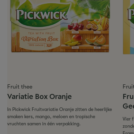
Fruit thee
Frui
Variatie Box Oranje
Fru
Ge
In Pickwick Fruitvariatie Oranje zitten de heerlijke
smaken kers, mango, meloen en tropische
Vier 
vruchten samen in één verpakking.
zonde
Fram