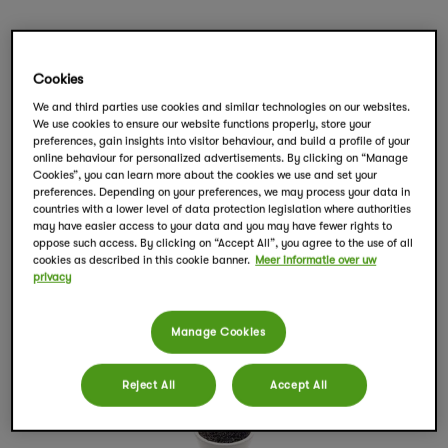
MEER PRODUCT DETAILS
Cookies
We and third parties use cookies and similar technologies on our websites.
We use cookies to ensure our website functions properly, store your
preferences, gain insights into visitor behaviour, and build a profile of your
online behaviour for personalized advertisements. By clicking on “Manage
Cookies”, you can learn more about the cookies we use and set your
preferences. Depending on your preferences, we may process your data in
countries with a lower level of data protection legislation where authorities
may have easier access to your data and you may have fewer rights to
oppose such access. By clicking on “Accept All”, you agree to the use of all
Wat zit er in deze thee?
cookies as described in this cookie banner.
Meer informatie over uw
privacy
Zwarte thee, natuurlijke aroma’s, stukjes
mango (0,8%).
Manage Cookies
Reject All
Accept All