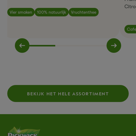
Citro
Vier smaken
100% natuurlijk
Vruchtenthee
Cafe
BEKIJK HET HELE ASSORTIMENT