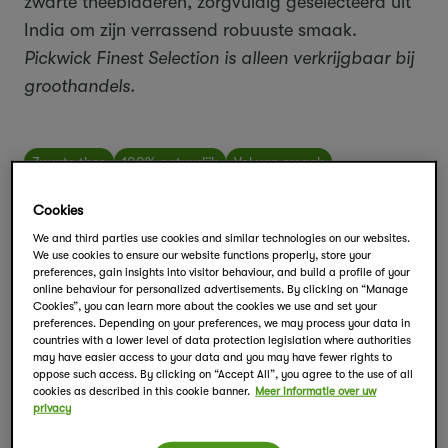
zwarte theebladeren, zorgvuldig geselecteerd uit
India om zijn verrassend robuuste smaak.
Pickwick Finest Selection is alleen verkrijgbaar bij
groothandels.
Zwarte thee
100% natuurlijk
Vol van smaak
Cookies
We and third parties use cookies and similar technologies on our websites.
We use cookies to ensure our website functions properly, store your
preferences, gain insights into visitor behaviour, and build a profile of your
online behaviour for personalized advertisements. By clicking on “Manage
Cookies”, you can learn more about the cookies we use and set your
preferences. Depending on your preferences, we may process your data in
countries with a lower level of data protection legislation where authorities
may have easier access to your data and you may have fewer rights to
oppose such access. By clicking on “Accept All”, you agree to the use of all
cookies as described in this cookie banner.
Meer informatie over uw
privacy
Wat zit er in deze thee?